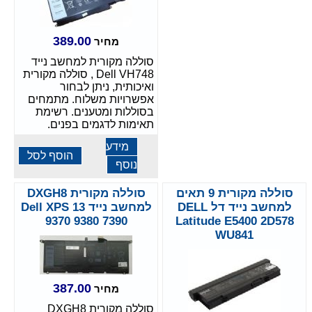
389.00
מחיר
סוללה מקורית למחשב נייד
Dell VH748 , סוללה מקורית
ואיכותית, ניתן לבחור
אפשרויות משלוח. מתמחים
בסוללות ומטענים. רשימת
תאימות לדגמים בפנים.
מידע
הוסף לסל
נוסף
סוללה מקורית 9 תאים
סוללה מקורית DXGH8
למחשב נייד דל DELL
למחשב נייד Dell XPS 13
9370 9380 7390
Latitude E5400 2D578
WU841
387.00
מחיר
סוללה מקורית DXGH8