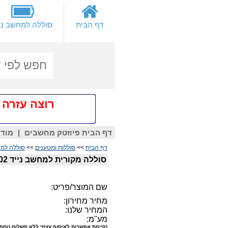
דף הבית
סוללה למחשב ני
רוצה עזרה אישית
דף הבית פיוזטק מחשבים
|
מודם
דף הבית
>>
סוללות ומטענים
>>
סוללה למח
סוללה מקורית למחשב נייד Asus C31N1602
שם המוצר/פריט:
מחיר מחירון:
המחיר שלנו:
מע"מ:
(קיימת אפשרות לאיסוף עצמי ללא תשלום נוסף)