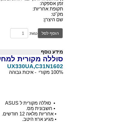
זמן אספקה:
תקופת אחריות:
מק''ט:
שם היצרן:
הוסף לסל
כמות:
מידע נוסף
סוללה מקורית למחשב ני
UX330UA,C31N1602
100% מקורי - איכות גבוהה
•
סוללה מקורית ל ASUS
•
חשבונית מס.
•
אחריות מלאה 12 חודשים.
•
מגיע ארוז היטב.