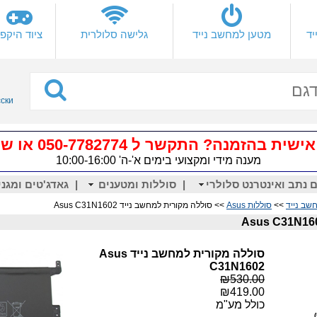
יד
מטען למחשב נייד
גלישה סלולרית
ציוד היקפי
сски
 בהזמנה? התקשר ל 050-7782774 או שלח
מענה מידי ומקצועי בימים א'-ה' 10:00-16:00
 נתב ואינטרנט סלולרי
|
סוללות ומטענים
|
גאדג'טים ומגני
שב נייד
>>
סוללות Asus
>> סוללה מקורית למחשב נייד Asus C31N1602
סוללה מקורית למחשב נייד Asus
C31N1602
₪530.00
₪419.00
כולל מע"מ