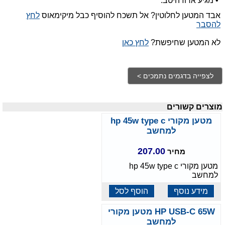
• מגיע ארוז היטב.
אבד המטען לחלוטין? אל תשכח להוסיף כבל מיקימאוס
לחץ
להסבר
לא המטען שחיפשת?
לחץ כאן
מוצרים קשורים
מטען מקורי hp 45w type c
למחשב
207.00
מחיר
מטען מקורי hp 45w type c
למחשב
מידע נוסף
הוסף לסל
HP USB-C 65W מטען מקורי
למחשב