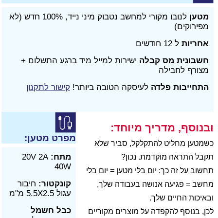
מטען
לנובו מקורי למחשב נטבוק מיני נייד, 100% חדש (לא
מפירוקים)
אחריות
ל 12 חודשים
חשבונית מס קבלה
ישירות למייל מיד ברגע התשלום +
מצורף לחבילה
התחייבות פלדה
לעיסקה הטובה ביותר!
קישור לתקנון
ובנוסף, מדריך מיוחד:
מפרט מטען:
כשמטען מחליט להתקלקל, סביר שלא
מתח:
20V 2A
תקבל התראה מוקדמת. נכון?
40W
תחשוב על זה כך: יום בלי מטען = יום בלי
קונקטור:
חיבור
מחשב = פגיעה אנושה בעבודה שלך,
עגול 5.5X2.5 מ"מ
ובאיכות החיים שלך.
כבל חשמל
לכן, בנוסף להקפדה על מוצרים מקוריים