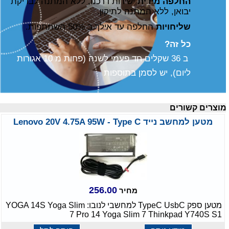
החלפה מידית
ישירות דרכנו, ללא המתנה לבדיקת
יבואן, ללא המתנה לתיקון.
שליחויות
החלפה עד אילך ב 50% השתתפות.
כל זה?
ב 36 שקלים חד פעמי לשנה (פחות מ 10 אגורות
ליום), יש לסמן בתוספות
וצרים קשורים
מטען למחשב נייד Lenovo 20V 4.75A 95W - Type C
256.00
מחיר
מטען ספק TypeC UsbC למחשבי לנובו: YOGA 14S Yoga Slim
7 Pro 14 Yoga Slim 7 Thinkpad Y740S S1