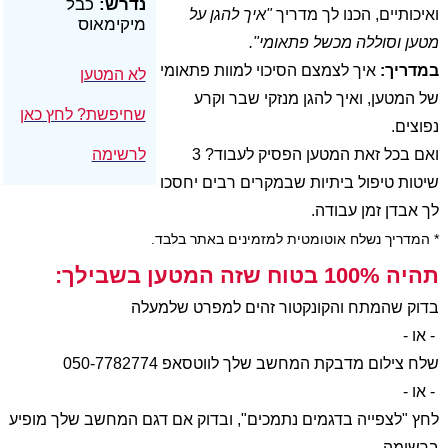
נדרש:
כבל
ואיכותיים, הכנו לך מדריך
"איך להגן על
מיקימאוס
מטען וסוללה מכשל פתאומי".
במדריך:
איך לצמצם הסיכוי למוות פתאומי
לא המטען
של המטען, ואיך להגן מנזקי שבר וקרע
שחיפשת? לחץ כאן
נפוצים.
ואם בכל זאת המטען הפסיק לעבוד? 3
לרשימה
שיטות טיפול ביתיות שבמקרים רבים יחסכו
לך אבדן זמן עבודה.
* המדריך נשלח אוטומטית למזמינים באתר בלבד.
תהיה 100% בטוח שזה המטען בשבילך:
בדוק שהמתח והקונקטור זהים למפרט שלמעלה
- או -
שלח צילום מדבקת המחשב שלך לווטסאפ 050-7782774
- או -
לחץ "לצפייה בדגמים נתמכים", ובדוק אם דגם המחשב שלך מופיע
ברשימה.