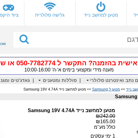
יד
מטען למחשב נייד
גלישה סלולרית
ציוד היקפי
сски
 בהזמנה? התקשר ל 050-7782774 או שלח
מענה מידי ומקצועי בימים א'-ה' 10:00-16:00
 נתב ואינטרנט סלולרי
|
סוללות ומטענים
|
גאדג'טים ומגני
ב נייד
>>
מטען ל Samsung
>> מטען למחשב נייד Samsung 19V 4.74A
מטען למחשב נייד Samsung 19V 4.74A
₪242.00
₪165.00
כולל מע"מ
1 ימי עסקים