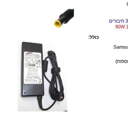
90W 1
כולל:
ספות)