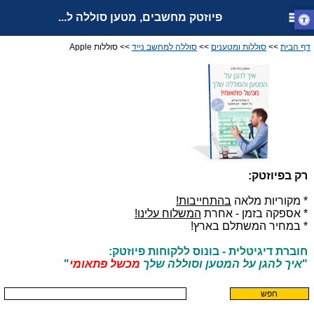
פיוזטק מחשבים, מטען סוללה ל...
דף הבית
>>
סוללות ומטענים
>>
סוללה למחשב נייד
>> סוללות Apple
רק בפיוזטק:
* מקוריות מלאה
בהתחייבות!
* אספקה בזמן - אחרת
המשלוח עלינו!
* במחיר המשתלם בארץ!
חוברת דיגיטלית - בונוס ללקוחות פיוזטק:
"
איך להגן על המטען וסוללה שלך
מכשל פתאומי
"