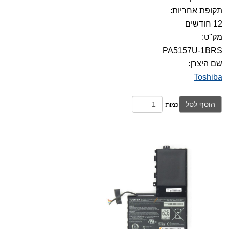
תקופת אחריות:
12 חודשים
מק''ט:
PA5157U-1BRS
שם היצרן:
Toshiba
הוסף לסל
כמות: