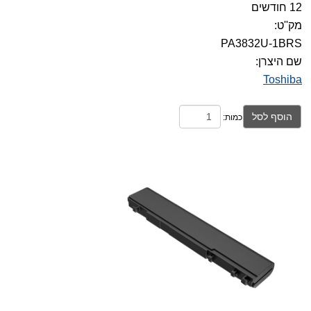
12 חודשים
מק''ט:
PA3832U-1BRS
שם היצרן:
Toshiba
הוסף לסל
כמות: