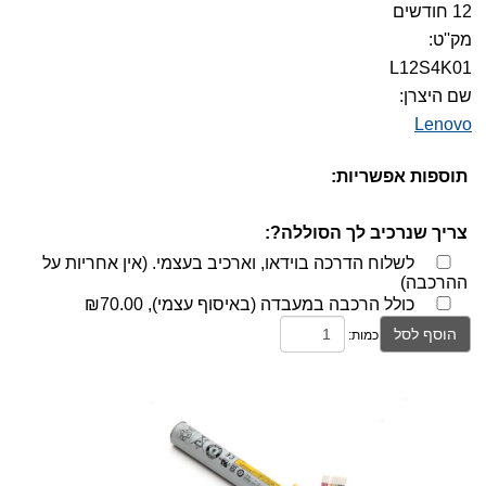
12 חודשים
מק''ט:
L12S4K01
שם היצרן:
Lenovo
תוספות אפשריות:
צריך שנרכיב לך הסוללה?:
לשלוח הדרכה בוידאו, וארכיב בעצמי. (אין אחריות על
ההרכבה)
כולל הרכבה במעבדה (באיסוף עצמי),
₪70.00
הוסף לסל
כמות: