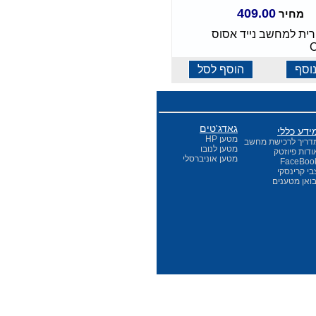
409.00
מחיר
רית למחשב נייד אסוס
וסף
הוסף לסל
גאדג'טים
ידע כללי
מטען HP
דריך לרכישת מחשב
מטען לנובו
ודות פיוזטק
מטען אוניברסלי
FaceBoo
בי קרינסקי
בואן מטענים