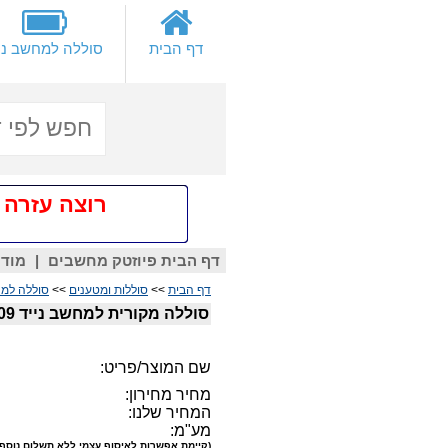
דף הבית
סוללה למחשב ני
רוצה עזרה אישית
דף הבית פיוזטק מחשבים
|
מודם
דף הבית
>>
סוללות ומטענים
>>
סוללה למח
סוללה מקורית למחשב נייד ASUS X556 C21N1509
שם המוצר/פריט:
מחיר מחירון:
המחיר שלנו:
מע"מ:
(קיימת אפשרות לאיסוף עצמי ללא תשלום נוסף)