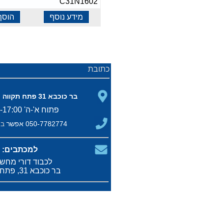
C31N1602
מידע נוסף
הוסף
כתובת
בר כוכבא 31 פתח תקווה (פינת תל חי)
פתוח א'-ה' 10:00-17:00
050-7782774 אפשר
בו
למכתבים:
לכבוד דורי מחש
בר כוכבא 31, פתח תקווה