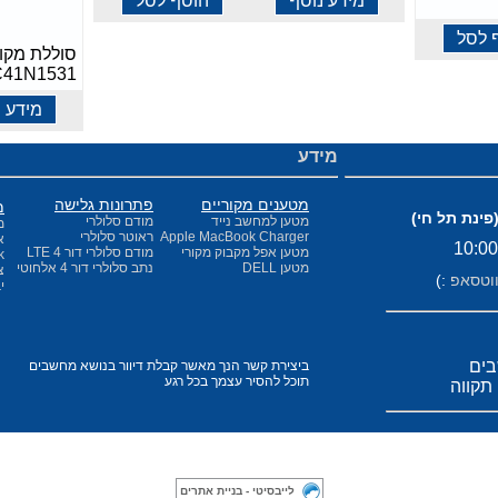
מידע נוסף
הוסף לסל
 לסל
סוללת מקו
C41N1531
מידע נ
מידע
מטענים מקוריים
פתרונות גלישה
מ
מטען למחשב נייד
מודם סלולרי
מ
Apple MacBook Charger
ראוטר סלולרי
א
מטען אפל מקבוק מקורי
מודם סלולרי דור 4 LTE
k
מטען DELL
נתב סלולרי דור 4 אלחוטי
צ
וטסאפ
:)
י
בים
ביצירת קשר הנך מאשר קבלת דיוור בנושא מחשבים
תוכל להסיר עצמך בכל רגע
לייבסיטי - בניית אתרים