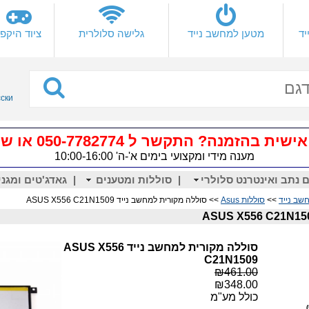
יד
מטען למחשב נייד
גלישה סלולרית
ציוד היקפי
сски
 בהזמנה? התקשר ל 050-7782774 או שלח
מענה מידי ומקצועי בימים א'-ה' 10:00-16:00
 נתב ואינטרנט סלולרי
|
סוללות ומטענים
|
גאדג'טים ומגני
שב נייד
>>
סוללות Asus
>> סוללה מקורית למחשב נייד ASUS X556 C21N1509
סוללה מקורית למחשב נייד ASUS X556
C21N1509
₪461.00
₪348.00
כולל מע"מ