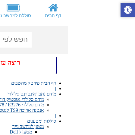
דף הבית
סוללה למחשב ני
רוצה עזרה א
דף הבית פיוזטק מחשבים
|
מודם נתב ואינטרנט סלולרי
מודם סלולרי נטסטיק דור רביעי 4 - TE MF821
מודם סלולרי Huawei E8278 / E3276 *כולל WIFI* אידיאלי לרכב 4G עד 150Mb/S
אנטנה ארוכה TS9 לנטסטיק E5372 ועוד
|
סוללות ומטענים
מטען למחשב נייד
מטען ל Dell