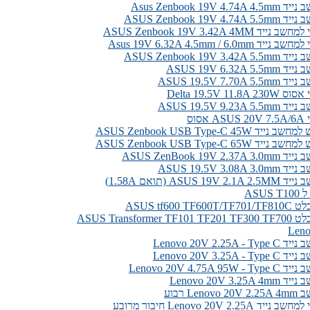
Asus Zenbook 19V 
ASUS Zenbook 19V 
ASUS Zenbook 19V 3.42A 4MM
Asus 19V 6.32A 4.5mm / 6.0m
ASUS Zenbook 19V 
ASUS 19V 6.32A
ASUS 19.5V 7.7
Delta 19.5V 11.
ASUS 19.5V 9.2
סוס
ASUS Zenbook USB Type-C 45
ASUS Zenbook USB Type-C 65
ASUS ZenBook 19V 
ASUS 19.5V 3.0
ASUS  (תואם 1.58A)
ASU
ASUS tf600 
ASUS Transform
Lenovo 20V 2.25A
Lenovo 20V 3.25A
Lenovo 20V 4.75A 
Lenovo 20V 3.2
Le רבוע
Lenovo 20V 2.25 חיבור מרובע