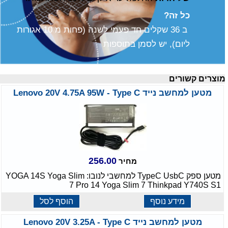
כל זה?
ב 36 שקלים חד פעמי לשנה (פחות מ 10 אגורות
ליום), יש לסמן בתוספות
וצרים קשורים
מטען למחשב נייד Lenovo 20V 4.75A 95W - Type C
256.00
מחיר
מטען ספק TypeC UsbC למחשבי לנובו: YOGA 14S Yoga Slim
7 Pro 14 Yoga Slim 7 Thinkpad Y740S S1
מידע נוסף
הוסף לסל
מטען למחשב נייד Lenovo 20V 3.25A - Type C