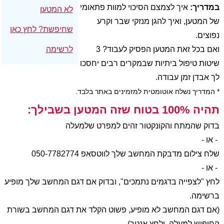
במדריך:
איך לצמצם הסיכוי למוות פתאומי
לא המטען
של המטען, ואיך להגן מנזקי שבר וקרע
שחיפשת? לחץ כאן
נפוצים.
ואם בכל זאת המטען הפסיק לעבוד? 3
לרשימה
שיטות טיפול ביתיות שבמקרים רבים יחסכו
לך אבדן זמן עבודה.
* המדריך נשלח אוטומטית למזמינים באתר בלבד.
תהיה 100% בטוח שזה המטען בשבילך:
בדוק שהמתח והקונקטור זהים למפרט שלמעלה
- או -
שלח צילום מדבקת המחשב שלך לווטסאפ 050-7782774
- או -
לחץ "לצפייה בדגמים נתמכים", ובדוק אם דגם המחשב שלך מופיע
ברשימה.
(אם דגם המחשב לא מופיע, פשוט הקלד את דגם המחשב בשורת
החיפוש למעלה, ולחץ אנטר)