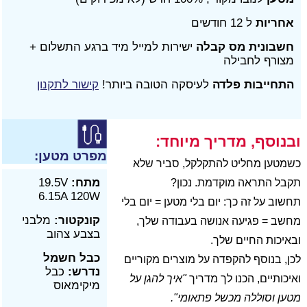
אחריות
ל 12 חודשים
חשבונית מס קבלה
ישירות למייל מיד ברגע התשלום +
מצורף לחבילה
התחייבות פלדה
לעיסקה הטובה ביותר!
קישור לתקנון
ובנוסף, מדריך מיוחד:
מפרט מטען:
כשמטען מחליט להתקלקל, סביר שלא
מתח:
19.5V
תקבל התראה מוקדמת. נכון?
6.15A 120W
תחשוב על זה כך: יום בלי מטען = יום בלי
קונקטור:
מלבני
מחשב = פגיעה אנושה בעבודה שלך,
בצבע צהוב
ובאיכות החיים שלך.
כבל חשמל
לכן, בנוסף להקפדה על מוצרים מקוריים
נדרש:
כבל
ואיכותיים, הכנו לך מדריך
"איך להגן על
מיקימאוס
מטען וסוללה מכשל פתאומי".