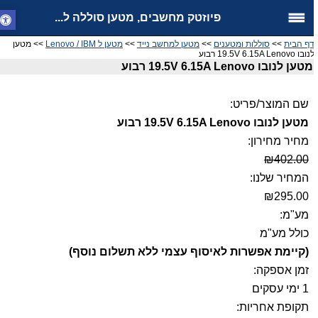
פיוזטק מחשבים, מטען סוללה ל...
ף הבית
>>
סוללות ומטענים
>>
מטען למחשב נייד
>>
מטען ל Lenovo / IBM
>> מטען
ובו 19.5V 6.15A Lenovo רבוע
מטען לנובו 19.5V 6.15A Lenovo רבוע
שם המוצר/פריט:
מטען לנובו 19.5V 6.15A Lenovo רבוע
מחיר מחירון:
₪402.00
המחיר שלנו:
₪295.00
מע"מ:
כולל מע"מ
(קיימת אפשרות לאיסוף עצמי ללא תשלום נוסף)
זמן אספקה:
1 ימי עסקים
תקופת אחריות: