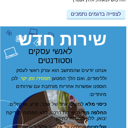
לצפייה בדגמים נתמכים
שירות חדש
לאנשי עסקים
וסטודנטים
אנחנו יודעים שהמחשב הוא עורק ראשי לעסק
וללימודים, ואם הלך המטען
תפסידו זמן יקר.
לכן
הוספנו אפשרות אחריות מורחבת עם שירותים
מיוחדים:
כיסוי מלא
למקרה אחד של שבר, קרע, או נוזלים.
החלפה מידית
ישירות דרכנו, ללא המתנה לבדיקת
יבואן, ללא המתנה לתיקון.
שליחויות
החלפה עד אילך ב 50% השתתפות.