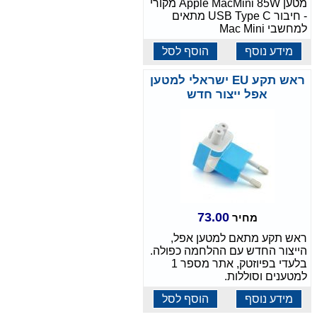
מטען Apple MacMini 85W מקורי
- חיבור USB Type C מתאים
למחשבי Mac Mini
מידע נוסף
הוסף לסל
ראש תקע EU ישראלי למטען
אפל ייצור חדש
73.00
מחיר
ראש תקע מתאם למטען אפל,
הייצור החדש עם ההלחמה כפולה.
בלעדי בפיוזטק, אתר מספר 1
למטענים וסוללות.
מידע נוסף
הוסף לסל